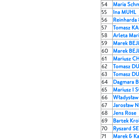
54
Maria Sch
55
Ina MUHL
56
Reinharda
57
Tomasz KA
58
Arleta Mari
59
Marek BEJ
60
Marek BE
61
Mariusz C
62
Tomasz D
63
Tomasz D
64
Dagmara 
65
Mariusz I 
66
Władysła
67
Jarosław N
68
Jens Röse
69
Bartek Król
70
Ryszard S
71
Marek & Ka