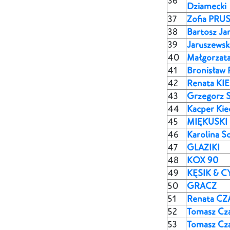
36
Dziamecki
37
Zofia PRU
38
Bartosz Ja
39
Jaruszewsk
40
Małgorzat
41
Bronisław 
42
Renata K
43
Grzegorz 
44
Kacper Kie
45
MIĘKUSKI
46
Karolina S
47
GLAZIKI
48
KOX 90
49
KĘSIK & C
50
GRACZ
51
Renata CZ
52
Tomasz Cza
53
Tomasz Cza