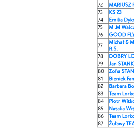
72
MARIUSZ 
73
KS 23
74
Emilia Dyk
75
M .M Walcz
76
GOOD FL
Michał & M
77
R.S.
78
DOBRY L
79
Jan STAN
80
Zofia STA
81
Bieniek Fam
82
Barbara B
83
Team Lorko
84
Piotr Witk
85
Natalia Wi
86
Team Lork
87
Żuławy TE