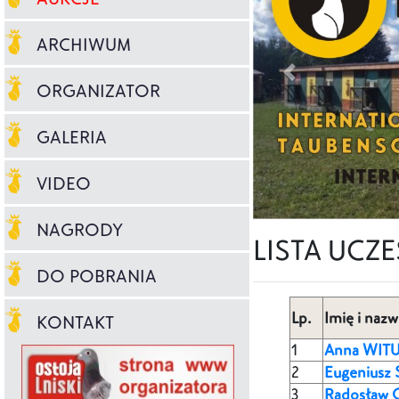
ARCHIWUM
ORGANIZATOR
GALERIA
VIDEO
NAGRODY
LISTA UCZ
DO POBRANIA
Lp.
Imię i nazw
KONTAKT
1
Anna WITU
2
Eugeniusz
3
Radosław C