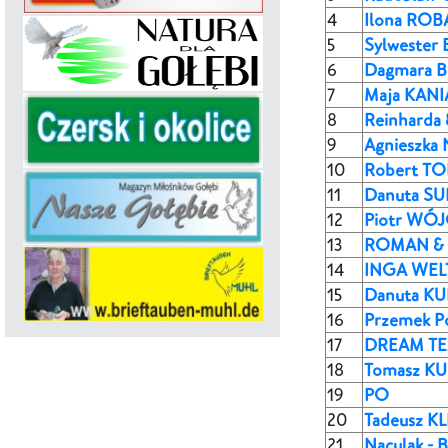
4
Ilona ROB
5
Sylwester
6
Dagmara 
7
Maja KANIA
8
Reinharda 
9
Agnieszka
10
Robert T
11
Danuta S
12
Piotr WÓJ
13
ROMAN &
14
INGA WEL
15
Danuta KU
16
Przemek P
17
DREAM TE
18
Tomasz K
19
PO
20
Tadeusz KL
21
Naculak - 