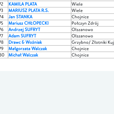
72
KAMILA PLATA
Wiele
73
MARIUSZ PLATA R.S.
Wiele
74
Jan STANKA
Chojnice
75
Mariusz CHŁOPECKI
Połczyn Zdrój
76
Andrzej SUFRYT
Olszanowo
77
Adam SUFRYT
Olszanowo
78
Drawc & Woźniak
Grzybno/ Złotniki Ku
79
Małgorzata Walczak
Chojnice
80
Michał Walczak
Chojnice