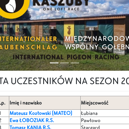
STA UCZESTNIKÓW NA SEZON 20
Lp.
Imię i nazwisko
Miejscowość
1
Mateusz Kozłowski (MATEO)
Łubiana
2
Ewa ŁOBOZIAK R.S.
Pawłowo
3
Tomasz KANIA R.S.
Stargard