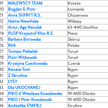
19
MALEWSCY TEAM
Koteże
20
Bogdan & Piotr
Łomianki
21
Anna SUFRYT R.S.
Olszanowo
22
Halina Niewińska
Wilkasy
23
Artur, Aga Naculak
63-440 Józefów
24
PLGP Krzysztof Kłos R.S.
Piece
25
Barbara Borowska
Skórcz
26
R64
Polska
27
Tomasz Piekalski
Toruń
28
Piotr Witkowski
Toruń
29
Krystyna Czechowska
Czersk
30
Renata-Tom
Rypin
31
Z Skrwilna
Rypin
32
ŁYSY
Rypin
33
Dla UKOCHANEJ
Rypin
34
PIKO II Wiesława Kowalewska
19-400 Olecko
35
PIKO I Piotr Kowalewski
19-400 Olecko
36
Andżelika STAFIEJ
Gryfino