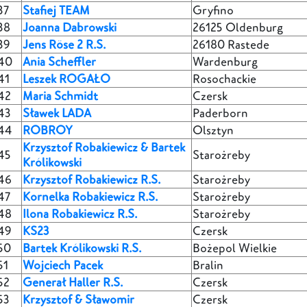
37
Stafiej TEAM
Gryfino
38
Joanna Dabrowski
26125 Oldenburg
39
Jens Röse 2 R.S.
26180 Rastede
40
Ania Scheffler
Wardenburg
41
Leszek ROGAŁO
Rosochackie
42
Maria Schmidt
Czersk
43
Sławek LADA
Paderborn
44
ROBROY
Olsztyn
Krzysztof Robakiewicz & Bartek
45
Starożreby
Królikowski
46
Krzysztof Robakiewicz R.S.
Starożreby
47
Kornelka Robakiewicz R.S.
Starożreby
48
Ilona Robakiewicz R.S.
Starożreby
49
KS23
Czersk
50
Bartek Królikowski R.S.
Bożepol Wielkie
51
Wojciech Pacek
Bralin
52
Generał Haller R.S.
Czersk
53
Krzysztof & Sławomir
Czersk