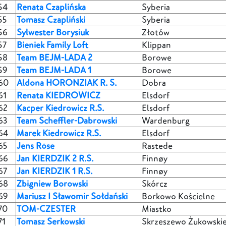
54
Renata Czaplińska
Syberia
55
Tomasz Czapliński
Syberia
56
Sylwester Borysiuk
Złotów
57
Bieniek Family Loft
Klippan
58
Team BEJM-LADA 2
Borowe
59
Team BEJM-LADA 1
Borowe
60
Aldona HORONZIAK R. S.
Dobra
61
Renata KIEDROWICZ
Elsdorf
62
Kacper Kiedrowicz R.S.
Elsdorf
63
Team Scheffler-Dabrowski
Wardenburg
64
Marek Kiedrowicz R.S.
Elsdorf
65
Jens Röse
Rastede
66
Jan KIERDZIK 2 R.S.
Finnøy
67
Jan KIERDZIK 1 R.S.
Finnøy
68
Zbigniew Borowski
Skórcz
69
Mariusz I Sławomir Sołdański
Borkowo Kościelne
70
TOM-CZESTER
Miastko
71
Tomasz Serkowski
Skrzeszewo Żukowski