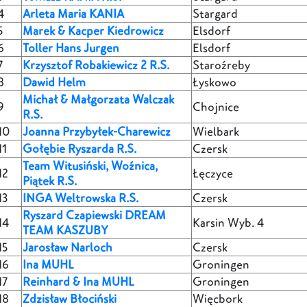
4
Arleta Maria KANIA
Stargard
5
Marek & Kacper Kiedrowicz
Elsdorf
6
Toller Hans Jurgen
Elsdorf
7
Krzysztof Robakiewicz 2 R.S.
Staroźreby
8
Dawid Helm
Łyskowo
Michał & Małgorzata Walczak
9
Chojnice
R.S.
10
Joanna Przybyłek-Charewicz
Wielbark
11
Gołębie Ryszarda R.S.
Czersk
Team Witusiński, Woźnica,
12
Łęczyce
Piątek R.S.
13
INGA Weltrowska R.S.
Czersk
Ryszard Czapiewski DREAM
14
Karsin Wyb. 4
TEAM KASZUBY
15
Jarosław Narloch
Czersk
16
Ina MUHL
Groningen
17
Reinhard & Ina MUHL
Groningen
18
Zdzisław Błociński
Więcbork