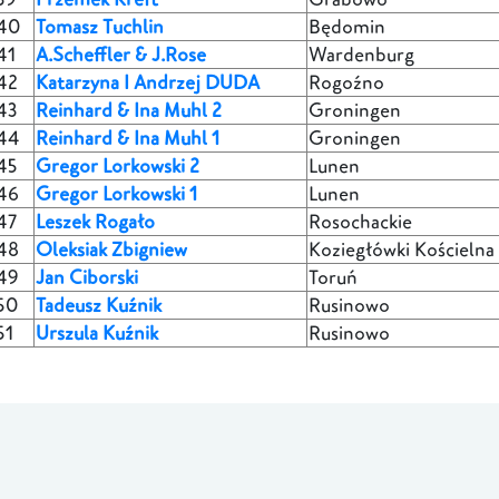
40
Tomasz Tuchlin
Będomin
41
A.Scheffler & J.Rose
Wardenburg
42
Katarzyna I Andrzej DUDA
Rogoźno
43
Reinhard & Ina Muhl 2
Groningen
44
Reinhard & Ina Muhl 1
Groningen
45
Gregor Lorkowski 2
Lunen
46
Gregor Lorkowski 1
Lunen
47
Leszek Rogało
Rosochackie
48
Oleksiak Zbigniew
Koziegłówki Kościelna
49
Jan Ciborski
Toruń
50
Tadeusz Kuźnik
Rusinowo
51
Urszula Kuźnik
Rusinowo