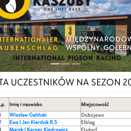
STA UCZESTNIKÓW NA SEZON 20
Lp.
Imię i nazwisko
Miejscowość
1
Wiesław Galiński
Dobojewo
2
Ewa I Jan Kierdzik R.S
Elblag
3
Marek I Kacper Kiedrowicz
Elsdorf