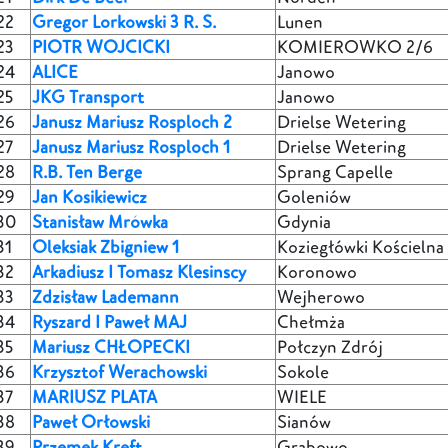
22
Gregor Lorkowski 3 R. S.
Lunen
23
PIOTR WOJCICKI
KOMIEROWKO 2/6
24
ALICE
Janowo
25
JKG Transport
Janowo
26
Janusz Mariusz Rosploch 2
Drielse Wetering
27
Janusz Mariusz Rosploch 1
Drielse Wetering
28
R.B. Ten Berge
Sprang Capelle
29
Jan Kosikiewicz
Goleniów
30
Stanisław Mrówka
Gdynia
31
Oleksiak Zbigniew 1
Koziegłówki Kościelna
32
Arkadiusz I Tomasz Klesinscy
Koronowo
33
Zdzisław Lademann
Wejherowo
34
Ryszard I Paweł MAJ
Chełmża
35
Mariusz CHŁOPECKI
Połczyn Zdrój
36
Krzysztof Werachowski
Sokole
37
MARIUSZ PLATA
WIELE
38
Paweł Orłowski
Sianów
39
Przemek Kreft
Grabowo