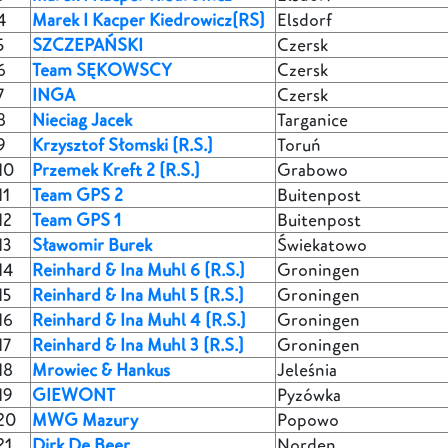
4
Marek I Kacper Kiedrowicz(RS)
Elsdorf
5
SZCZEPAŃSKI
Czersk
6
Team SĘKOWSCY
Czersk
7
INGA
Czersk
8
Nieciag Jacek
Targanice
9
Krzysztof Słomski (R.S.)
Toruń
10
Przemek Kreft 2 (R.S.)
Grabowo
11
Team GPS 2
Buitenpost
12
Team GPS 1
Buitenpost
13
Sławomir Burek
Świekatowo
14
Reinhard & Ina Muhl 6 (R.S.)
Groningen
15
Reinhard & Ina Muhl 5 (R.S.)
Groningen
16
Reinhard & Ina Muhl 4 (R.S.)
Groningen
17
Reinhard & Ina Muhl 3 (R.S.)
Groningen
18
Mrowiec & Hankus
Jeleśnia
19
GIEWONT
Pyzówka
20
MWG Mazury
Popowo
21
Dirk De Beer
Norden