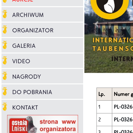
ARCHIWUM
ORGANIZATOR
GALERIA
VIDEO
NAGRODY
DO POBRANIA
Lp.
Numer g
1
PL-0326
KONTAKT
2
PL-0326
3
PL-0326