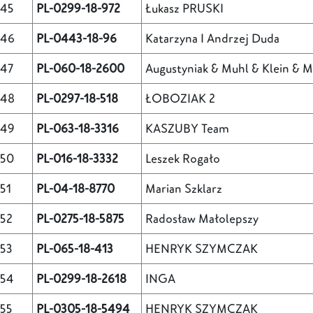
45
PL-0299-18-972
Łukasz PRUSKI
46
PL-0443-18-96
Katarzyna I Andrzej Duda
47
PL-060-18-2600
Augustyniak & Muhl & Klein & 
48
PL-0297-18-518
ŁOBOZIAK 2
49
PL-063-18-3316
KASZUBY Team
50
PL-016-18-3332
Leszek Rogało
51
PL-04-18-8770
Marian Szklarz
52
PL-0275-18-5875
Radosław Małolepszy
53
PL-065-18-413
HENRYK SZYMCZAK
54
PL-0299-18-2618
INGA
55
PL-0305-18-5494
HENRYK SZYMCZAK