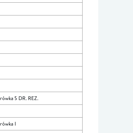
Mrówka 5 DR. REZ.
rówka I