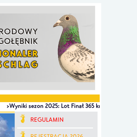
iki sezon 2025: Lot Finał 365 km SOKOLANY 1m. RAM
REGULAMIN
REJESTRACJA 2026