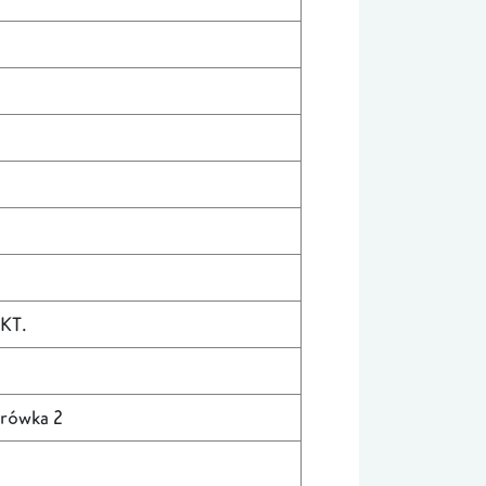
AKT.
Mrówka 2