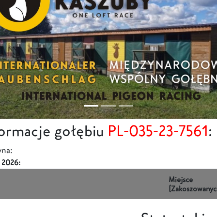
formacje gołębiu
PL-035-23-7561
:
na:
 2026:
Miejsce
(Zakoszowanyc